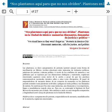
“Nos plantamos aquí para que no nos olviden”. Plantones en la Ciudad de México