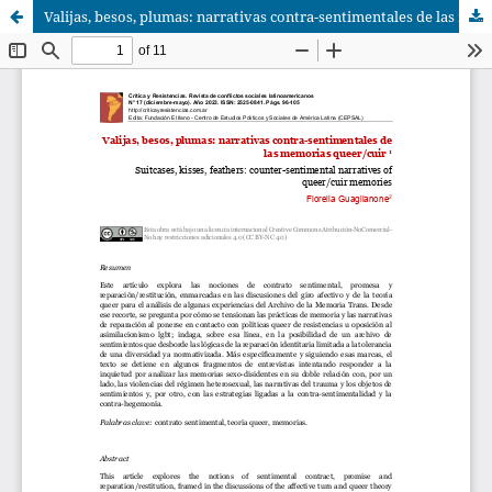
Valijas, besos, plumas: narrativas contra-sentimentales de las memorias queer/cuir